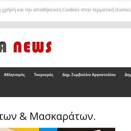
η χρήση και την αποθήκευση Cookies στην τερματική συσκε
Αθλητισμός
Τουρισμός
Δημ. Συμβούλιο Αργοστολίου
Δημ
των & Μασκαράτων.