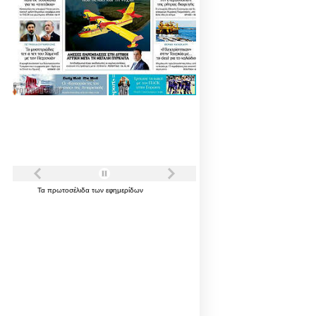
Τα
πρωτοσέλιδα
των
εφημερίδων