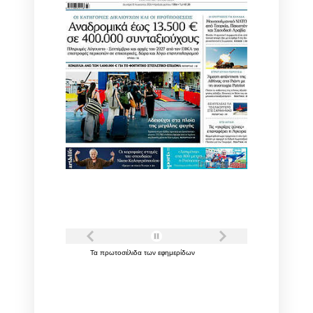
Τα
πρωτοσέλιδα
των
εφημερίδων