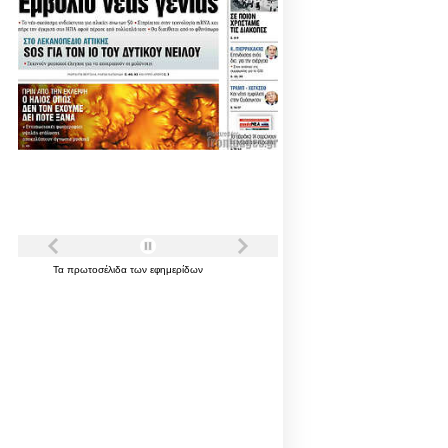
Τα
πρωτοσέλιδα
των
εφημερίδων