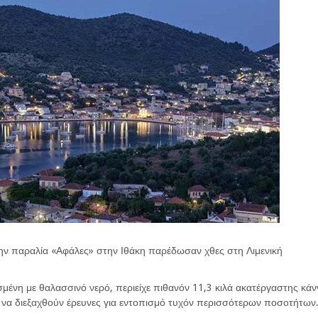
ν παραλία «Αφάλες» στην Ιθάκη παρέδωσαν χθες στη Λιμενική
μένη με θαλασσινό νερό, περιείχε πιθανόν 11,3 κιλά ακατέργαστης κάν
ι να διεξαχθούν έρευνες για εντοπισμό τυχόν περισσότερων ποσοτήτων