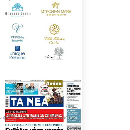
ναβης. Προανάκριση διενεργείται από την
.