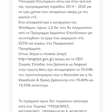
Υπουργείο Εσωτερικών έστω και στην εκπνοή
της προγραμματική περιόδου 2014 – 2020 για
τα τρία χρόνια που απομένουν ακόμη με τον
κανόνα ν+3.
Ετσι αποφασίστηκε η κατάργηση του
ΦιλόΔημος ύψους 2,6 δις που θα πληρωνόταν
από το Πρόγραμμα Δημοσίων Επενδύσεων για
να ενταχθούν τα έργα που εκκρεμούν στο
ΕΣΠΑ και κυρίως στα Περιφερειακά
Προγράμματα.
Οπως δείχνει ο πίνακας (πηγή:
http://anaptyxi.gov.gr) ακόμη και το ΠΕΠ
Στερεάς Ελλάδας που βρίσκεται με διαφορά
στην πρώτη θέση έχει απορροφήσει το 39.04%
του προϋπολογισμού ενώ η Θεσσαλία και η Αν
Μακεδονία & Θράκη βρίσκονται στο 19,66% και
19,55% αντίστοιχα.
Τα πράγματα όμως δεν πηγαίνουν καλύτερα
ούτε στο Τομεακό “ΥΠΟΔΟΜΈΣ,
ΜΕΤΑΦΟΡΕΣ, ΠΕΡΙΒΑΛΛΟΝ & ΑΕΙΦΟΡΟΣ