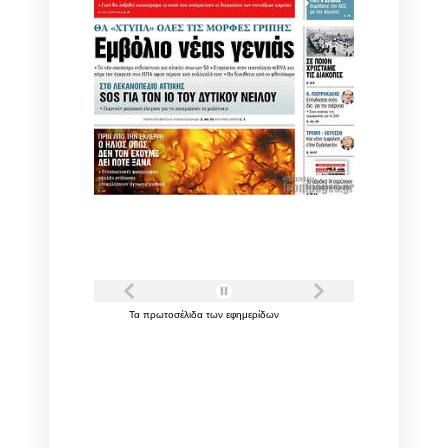
Τα
πρωτοσέλιδα
των
εφημερίδων