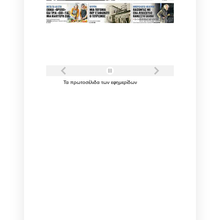
Τα
πρωτοσέλιδα
των
εφημερίδων