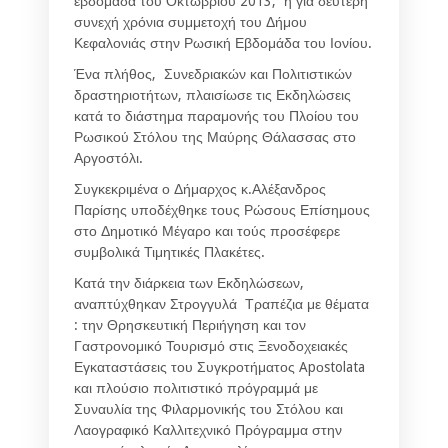
εβδομάδα του Οκτωβρίου 2013, η για δεύτερη
συνεχή χρόνια συμμετοχή του Δήμου
Κεφαλονιάς στην Ρωσική Εβδομάδα του Ιονίου.
Ένα πλήθος, Συνεδριακών και Πολιτιστικών
δραστηριοτήτων, πλαισίωσε τις Εκδηλώσεις
κατά το διάστημα παραμονής του Πλοίου του
Ρωσικού Στόλου της Μαύρης Θάλασσας στο
Αργοστόλι.
Συγκεκριμένα ο Δήμαρχος κ.Αλέξανδρος
Παρίσης υποδέχθηκε τους Ρώσους Επίσημους
στο Δημοτικό Μέγαρο και τούς προσέφερε
συμβολικά Τιμητικές Πλακέτες.
Κατά την διάρκεια των Εκδηλώσεων,
αναπτύχθηκαν Στρογγυλά Τραπέζια με θέματα
: την Θρησκευτική Περιήγηση και τον
Γαστρονομικό Τουρισμό στις Ξενοδοχειακές
Εγκαταστάσεις του Συγκροτήματος Apοstolata
και πλούσιο πολιτιστικό πρόγραμμά με
Συναυλία της Φιλαρμονικής του Στόλου και
Λαογραφικό Καλλιτεχνικό Πρόγραμμα στην