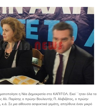
ατοποίησε η Νέα Δημοκρατία στο ΚΑΠΙΤΟΛ. Εκεί ΄΄ηταν όλα τα
ς Αλ. Παρίσης ο πρώην Βουλευτής Π. Αλιβιζάτος, ο πρώην
, κ.ά. Σε μια αίθουσα ασφυκτικά γεμάτη, απηύθυνε έναν μικρό