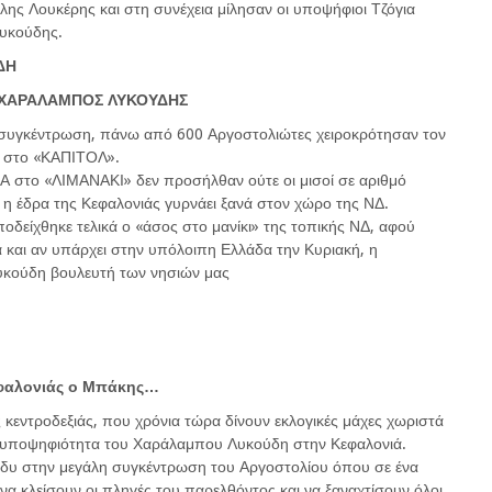
ης Λουκέρης και στη συνέχεια μίλησαν οι υποψήφιοι Τζόγια
υκούδης.
ΔΗ
 ΧΑΡΑΛΑΜΠΟΣ ΛΥΚΟΥΔΗΣ
ο συγκέντρωση, πάνω από 600 Αργοστολιώτες χειροκρότησαν τον
α στο «ΚΑΠΙΤΟΛ».
Α στο «ΛΙΜΑΝΑΚΙ» δεν προσήλθαν ούτε οι μισοί σε αριθμό
 η έδρα της Κεφαλονιάς γυρνάει ξανά στον χώρο της ΝΔ.
είχθηκε τελικά ο «άσος στο μανίκι» της τοπικής ΝΔ, αφού
α και αν υπάρχει στην υπόλοιπη Ελλάδα την Κυριακή, η
Λυκούδη βουλευτή των νησιών μας
εφαλονιάς ο Μπάκης…
ς κεντροδεξιάς, που χρόνια τώρα δίνουν εκλογικές μάχες χωριστά
η υποψηφιότητα του Χαράλαμπου Λυκούδη στην Κεφαλονιά.
άδυ στην μεγάλη συγκέντρωση του Αργοστολίου όπου σε ένα
α κλείσουν οι πληγές του παρελθόντος και να ξαναχτίσουν όλοι