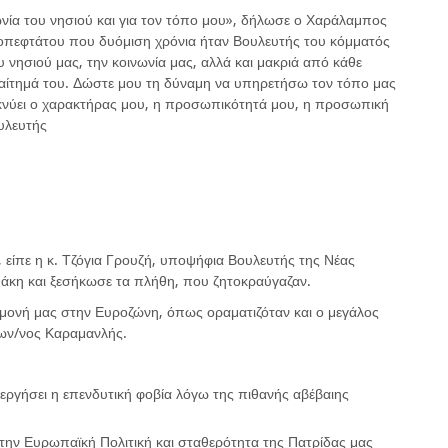
νία του νησιού και για τον τόπο μου», δήλωσε ο Χαράλαμπος
εοπεφτάτου που δυόμιση χρόνια ήταν Βουλευτής του κόμματός
νησιού μας, την κοινωνία μας, αλλά και μακριά από κάθε
ο αίτημά του. Δώστε μου τη δύναμη να υπηρετήσω τον τόπο μας
ικνύει ο χαρακτήρας μου, η προσωπικότητά μου, η προσωπική
υλευτής
, είπε η κ. Τζόγια Γρουζή, υποψήφια Βουλευτής της Νέας
Ιθάκη και ξεσήκωσε τα πλήθη, που ζητοκραύγαζαν.
αμονή μας στην Ευροζώνη, όπως οραματιζόταν και ο μεγάλος
Κων/νος Καραμανλής.
ιεργήσει η επενδυτική φοβία λόγω της πιθανής αβέβαιης
ην Ευρωπαϊκή Πολιτική και σταθερότητα της Πατρίδας μας