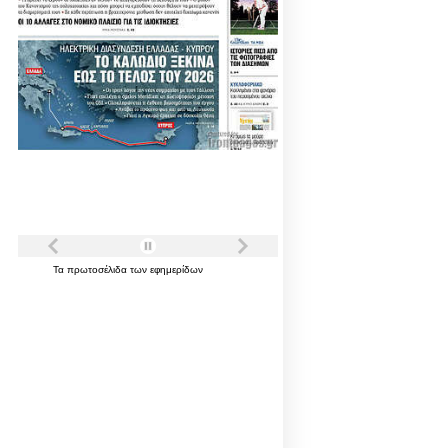
Τα
πρωτοσέλιδα
των
εφημερίδων