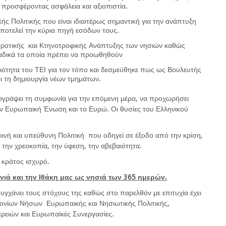
 προσφέροντας ασφάλεια και αξιοπιστία.
ς Πολιτικής που είναι ιδιαιτέρως σημαντική για την ανάπτυξη
ποτελεί την κύρια πηγή εσόδων τους.
γροτικής και Κτηνοτροφικής Ανάπτυξης των νησιών καθώς
αδικά τα οποία πρέπει να προωθηθούν
ιότητα του ΤΕΙ για τον τόπο και δεσμεύθηκε πως ως Βουλευτής
αι τη δημιουργία νέων τμημάτων.
γράψει τη συμφωνία για την επόμενη μέρα, να προχωρήσει
Ευρωπαική Ένωση και το Ευρώ. Οι θυσίες του Ελληνικού
νή και υπεύθυνη Πολιτική που οδηγεί σε έξοδο από την κρίση,
 την χρεοκοπία, την ύφεση, την αβεβαιότητα.
ράτος ισχυρό.
νιά και την Ιθάκη μας ως νησιά των 365 ημερών.
ιτυγχάνει τους στόχους της καθώς στο παρελθόν με επιτυχία έχει
 Ιονίων Νήσων Ευρωπαικής και Νησιωτικής Πολιτικής,
ρειών και Ευρωπαϊκές Συνεργασίες.