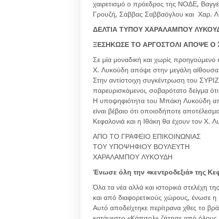
χαιρετισμό ο πρόεδρος της ΝΟΔΕ, Βαγγέλ
Γρουζή, Σάββας Σαββαόγλου και Χαρ. Λ
ΔΕΛΤΙΑ ΤΥΠΟΥ ΧΑΡΑΛΑΜΠΟΥ ΛΥΚΟΥ
ΞΕΣΗΚΩΣΕ ΤΟ ΑΡΓΟΣΤΟΛΙ ΑΠΟΨΕ Ο
Σε μία μοναδική και χωρίς προηγούμεν
Χ. Λυκούδη απόψε στην μεγάλη αίθουσ
Στην αντίστοιχη συγκέντρωση του ΣΥΡΙΖ
παρευρισκόμενοι, σοβαρότατο δείγμα ότι
Η υποψηφιότητα του Μπάκη Λυκούδη αποδ
είναι βέβαιο ότι οποιοδήποτε αποτέλεσμ
Κεφαλονιά και η Ιθάκη θα έχουν τον Χ. 
ΑΠΟ ΤΟ ΓΡΑΦΕΙΟ ΕΠΙΚΟΙΝΩΝΙΑΣ
ΤΟΥ ΥΠΟΨΗΦΙΟΥ ΒΟΥΛΕΥΤΗ
ΧΑΡΑΛΑΜΠΟΥ ΛΥΚΟΥΔΗ
Ένωσε όλη την «κεντροδεξιά» της Κ
Όλα τα νέα αλλά και ιστορικά στελέχη τη
και από διαφορετικούς χώρους, ένωσε 
Αυτό αποδείχτηκε περίτρανα χθες το βρ
κατάμεστο «Κάπιτολ» ζήτησε από όλους ν