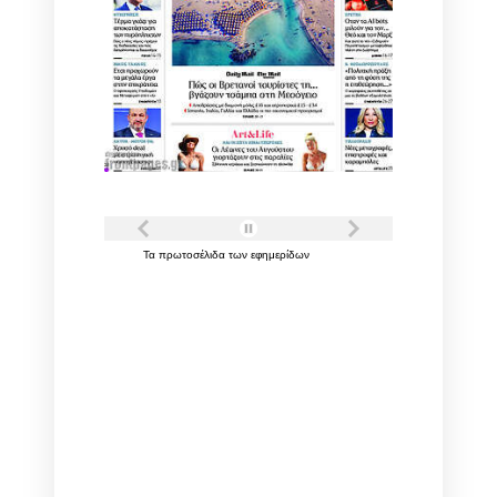
Τα
πρωτοσέλιδα
των
εφημερίδων