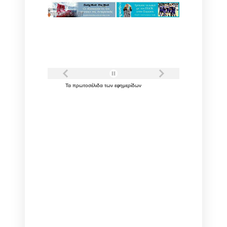
Τα
πρωτοσέλιδα
των
εφημερίδων