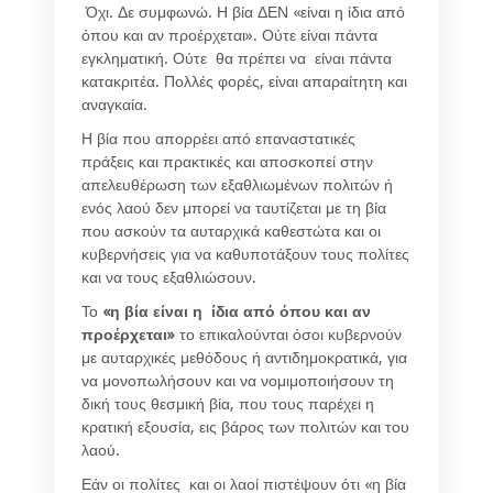
Όχι. Δε συμφωνώ. Η βία ΔΕΝ «είναι η ίδια από
όπου και αν προέρχεται». Ούτε είναι πάντα
εγκληματική. Ούτε θα πρέπει να είναι πάντα
κατακριτέα. Πολλές φορές, είναι απαραίτητη και
αναγκαία.
Η βία που απορρέει από επαναστατικές
πράξεις και πρακτικές και αποσκοπεί στην
απελευθέρωση των εξαθλιωμένων πολιτών ή
ενός λαού δεν μπορεί να ταυτίζεται με τη βία
που ασκούν τα αυταρχικά καθεστώτα και οι
κυβερνήσεις για να καθυποτάξουν τους πολίτες
και να τους εξαθλιώσουν.
Το
«η βία είναι η ίδια από όπου και αν
προέρχεται»
το επικαλούνται όσοι κυβερνούν
με αυταρχικές μεθόδους ή αντιδημοκρατικά, για
να μονοπωλήσουν και να νομιμοποιήσουν τη
δική τους θεσμική βία, που τους παρέχει η
κρατική εξουσία, εις βάρος των πολιτών και του
λαού.
Εάν οι πολίτες και οι λαοί πιστέψουν ότι «η βία