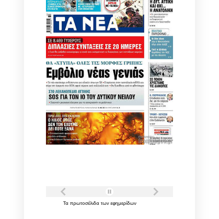
Τα
πρωτοσέλιδα
των
εφημερίδων