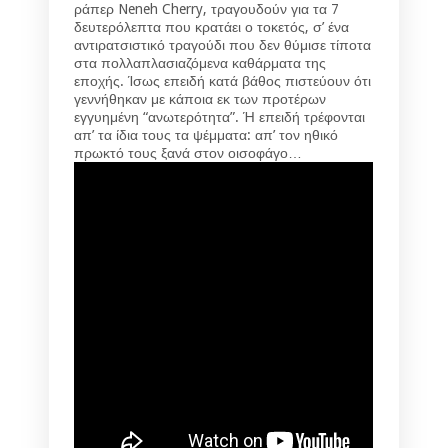
ράπερ Neneh Cherry, τραγουδούν για τα 7
δευτερόλεπτα που κρατάει ο τοκετός, σ’ ένα
αντιρατσιστικό τραγούδι που δεν θύμισε τίποτα
στα πολλαπλασιαζόμενα καθάρματα της
εποχής. Ίσως επειδή κατά βάθος πιστεύουν ότι
γεννήθηκαν με κάποια εκ των προτέρων
εγγυημένη “ανωτερότητα”. Ή επειδή τρέφονται
απ’ τα ίδια τους τα ψέμματα: απ’ τον ηθικό
πρωκτό τους ξανά στον οισοφάγο…