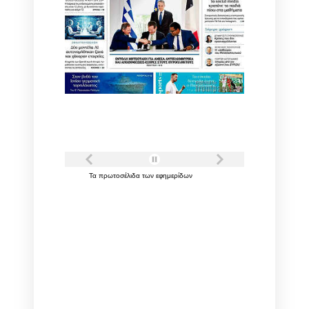
Τα
πρωτοσέλιδα
των
εφημερίδων