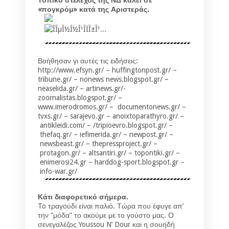
«πογκρόμ» κατά της Αριστεράς.
Βοήθησαν γι αυτές τις ειδήσεις:
http://www.efsyn.gr/ – huffingtonpost.gr/ –
tribune.gr/ – nonews news.blogspot.gr/ –
neaselida.gr/ – artinews.gr/-
zoornalistas.blogspot.gr/ –
www.imerodromos.gr/ – documentonews.gr/ –
tvxs.gr/ – sarajevo.gr – anoixtoparathyro.gr/ –
antikleidi.com/ – /tripioevro.blogspot.gr/ –
thefaq.gr/ – iefimerida.gr/ – newpost.gr/ –
newsbeast.gr/ – thepressproject.gr/ –
protagon.gr/ – altsantiri.gr/ – topontiki.gr/ –
enimerosi24.gr – harddog-sport.blogspot.gr –
info-war.gr/
Κάτι διαφορετικό σήμερα.
To τραγούδι είναι παλιό. Τώρα που έφυγε απ’
την “μόδα” το ακούμε με το γούστο μας. Ο
σενεγαλέζος Youssou N’ Dour και η σουηδή