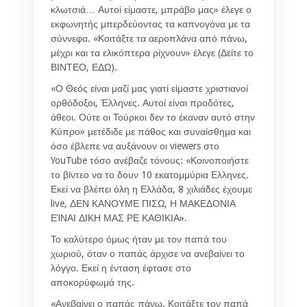
κλωτσιά… Αυτοί είμαστε, μπράβο μας» έλεγε ο
εκφωνητής μπερδεύοντας τα καπνογόνα με τα
σύννεφα. «Κοιτάξτε τα αεροπλάνα από πάνω,
μέχρι και τα ελικόπτερα ρίχνουν» έλεγε (Δείτε το
ΒΙΝΤΕΟ, ΕΔΩ).
«Ο Θεός είναι μαζί μας γιατί είμαστε χριστιανοί
ορθόδοξοι, Έλληνες. Αυτοί είναι προδότες,
άθεοι. Ούτε οι Τούρκοι δεν το έκαναν αυτό στην
Κύπρο» μετέδιδε με πάθος και συναίσθημα και
όσο έβλεπε να αυξάνουν οι viewers στο
YouTube τόσο ανέβαζε τόνους: «Κοινοποιήστε
το βίντεο να το δουν 10 εκατομμύρια Ελληνες.
Εκεί να βλέπει όλη η Ελλάδα, 8 χιλιάδες έχουμε
live, ΔΕΝ ΚΑΝΟΥΜΕ ΠΙΣΩ, Η ΜΑΚΕΔΟΝΙΑ
ΕΊΝΑΙ ΔΙΚΗ ΜΑΣ ΡΕ ΚΑΘΙΚΙΑ».
Το καλύτερο όμως ήταν με τον παπά του
χωριού, όταν ο παπάς άρχισε να ανεβαίνει το
λόγγο. Εκεί η ένταση έφτασε στο
αποκορύφωμά της.
«Ανεβαίνει ο παπάς πάνω. Κοιτάξτε τον παπά