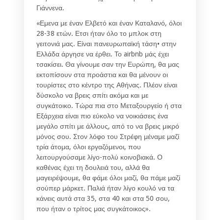
Γιάννενα.
«Εμενα με έναν Ελβετό και έναν Καταλανό, όλοι
28-38 ετών. Ετσι ήταν όλο το μπλοκ στη
γειτονιά μας. Είναι πανευρωπαϊκή τάση• στην
Ελλάδα άργησε να έρθει. Το airbnb μάς έχει
τσακίσει. Θα γίνουμε σαν την Ευρώπη, θα μας
εκτοπίσουν στα προάστια και θα μένουν οι
τουρίστες στο κέντρο της Αθήνας. Πλέον είναι
δύσκολο να βρεις σπίτι ακόμα και με
συγκάτοικο. Τώρα πια στο Μεταξουργείο ή στα
Εξάρχεια είναι πιο εύκολο να νοικιάσεις ένα
μεγάλο σπίτι με άλλους, από το να βρεις μικρό
μόνος σου. Στον λόφο του Στρέφη μέναμε μαζί
τρία άτομα, όλοι εργαζόμενοι, που
λειτουργούσαμε λίγο-πολύ κοινοβιακά. Ο
καθένας έχει τη δουλειά του, αλλά θα
μαγειρέψουμε, θα φάμε όλοι μαζί, θα πάμε μαζί
σούπερ μάρκετ. Παλιά ήταν λίγο κουλό να τα
κάνεις αυτά στα 35, στα 40 και στα 50 σου,
που ήταν ο τρίτος μας συγκάτοικος».