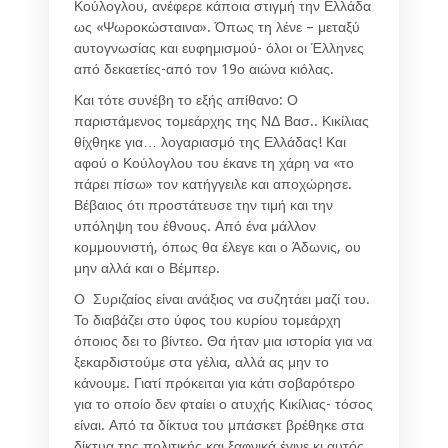
Κούλογλου, ανέφερε κάποια στιγμή την Ελλάδα
ως «Ψωροκώσταινα». Όπως τη λένε – μεταξύ
αυτογνωσίας και ευφημισμού- όλοι οι Έλληνες
από δεκαετίες-από τον 19ο αιώνα κιόλας.
Και τότε συνέβη το εξής απίθανο: Ο
παριστάμενος τομεάρχης της ΝΔ Βασ.. Κικίλιας
θίχθηκε για… λογαριασμό της Ελλάδας! Και
αφού ο Κούλογλου του έκανε τη χάρη να «το
πάρει πίσω» τον κατήγγειλε και αποχώρησε.
Βέβαιος ότι προστάτευσε την τιμή και την
υπόληψη του έθνους. Από ένα μάλλον
κομμουνιστή, όπως θα έλεγε και ο Άδωνις, ου
μην αλλά και ο Βέμπερ.
Ο Συριζαίος είναι ανάξιος να συζητάει μαζί του.
Το διαβάζει στο ύφος του κυρίου τομεάρχη
όποιος δει το βίντεο. Θα ήταν μια ιστορία για να
ξεκαρδιστούμε στα γέλια, αλλά ας μην το
κάνουμε. Γιατί πρόκειται για κάτι σοβαρότερο
για το οποίο δεν φταίει ο ατυχής Κικίλιας- τόσος
είναι. Από τα δίκτυα του μπάσκετ βρέθηκε στα
δίκτυα της πολιτικής και ξαφνικά έγινε κι αυτός