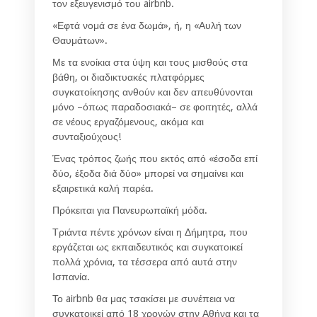
τον εξευγενισμό του airbnb.
«Εφτά νομά σε ένα δωμά», ή, η «Αυλή των
Θαυμάτων».
Με τα ενοίκια στα ύψη και τους μισθούς στα
βάθη, οι διαδικτυακές πλατφόρμες
συγκατοίκησης ανθούν και δεν απευθύνονται
μόνο –όπως παραδοσιακά– σε φοιτητές, αλλά
σε νέους εργαζόμενους, ακόμα και
συνταξιούχους!
Ένας τρόπος ζωής που εκτός από «έσοδα επί
δύο, έξοδα διά δύο» μπορεί να σημαίνει και
εξαιρετικά καλή παρέα.
Πρόκειται για Πανευρωπαϊκή μόδα.
Τριάντα πέντε χρόνων είναι η Δήμητρα, που
εργάζεται ως εκπαιδευτικός και συγκατοικεί
πολλά χρόνια, τα τέσσερα από αυτά στην
Ισπανία.
Το airbnb θα μας τσακίσει με συνέπεια να
συγκατοικεί από 18 χρονών στην Αθήνα και τα