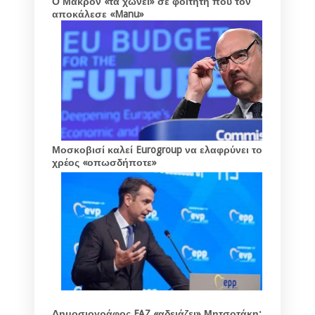
Ο Μακρόν «τα χώνει» σε φοιτητή που τον
αποκάλεσε «Manu»
Μοσκοβισί καλεί Eurogroup να ελαφρύνει το
χρέος «οπωσδήποτε»
Δημοσιογράφος FAZ «αδειάζει» Μητσοτάκη: