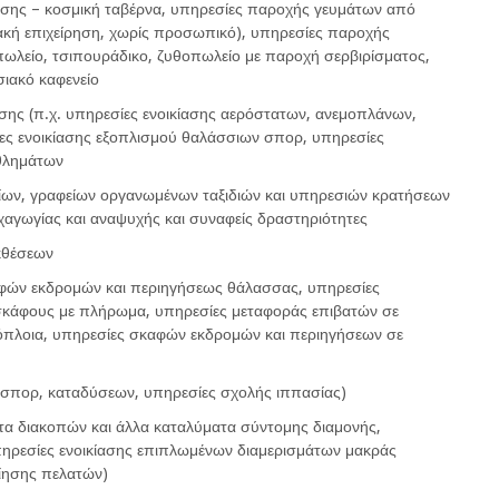
σης – κοσμική ταβέρνα, υπηρεσίες παροχής γευμάτων από
ειακή επιχείρηση, χωρίς προσωπικό), υπηρεσίες παροχής
πωλείο, τσιπουράδικο, ζυθοπωλείο με παροχή σερβιρίσματος,
ιακό καφενείο
ωσης (π.χ. υπηρεσίες ενοικίασης αερόστατων, ανεμοπλάνων,
ες ενοικίασης εξοπλισμού θαλάσσιων σπορ, υπηρεσίες
αθλημάτων
είων, γραφείων οργανωμένων ταξιδιών και υπηρεσιών κρατήσεων
χαγωγίας και αναψυχής και συναφείς δραστηριότητες
κθέσεων
αφών εκδρομών και περιηγήσεως θάλασσας, υπηρεσίες
 σκάφους με πλήρωμα, υπηρεσίες μεταφοράς επιβατών σε
ρόπλοια, υπηρεσίες σκαφών εκδρομών και περιηγήσεων σε
 σπορ, καταδύσεων, υπηρεσίες σχολής ιππασίας)
ατα διακοπών και άλλα καταλύματα σύντομης διαμονής,
πηρεσίες ενοικίασης επιπλωμένων διαμερισμάτων μακράς
ίησης πελατών)