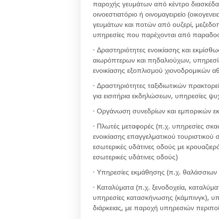
παροχής γευμάτων από κέντρο διασκέδα
οινοεστιατόριο ή οινομαγειρείο (οικογεν
γευμάτων και ποτών από ουζερί, μεζεδο
υπηρεσίες που παρέχονται από παραδοσ
· Δραστηριότητες ενοικίασης και εκμίσθ
αιωρόπτερων και πηδαλιούχων, υπηρεσί
ενοικίασης εξοπλισμού χιονοδρομικών 
· Δραστηριότητες ταξιδιωτικών πρακτορ
για εισιτήρια εκδηλώσεων, υπηρεσίες ψυ
· Οργάνωση συνεδρίων και εμπορικών ε
· Πλωτές μεταφορές (π.χ. υπηρεσίες σκ
ενοικίασης επαγγελματικού τουριστικού
εσωτερικές υδάτινες οδούς με κρουαζιε
εσωτερικές υδάτινες οδούς)
· Υπηρεσίες εκμάθησης (π.χ. θαλάσσιων
· Καταλύματα (π.χ. ξενοδοχεία, καταλύμ
υπηρεσίες κατασκήνωσης (κάμπινγκ), υ
διάρκειας, με παροχή υπηρεσιών περιπο