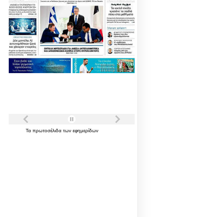
Τα
πρωτοσέλιδα
των
εφημερίδων