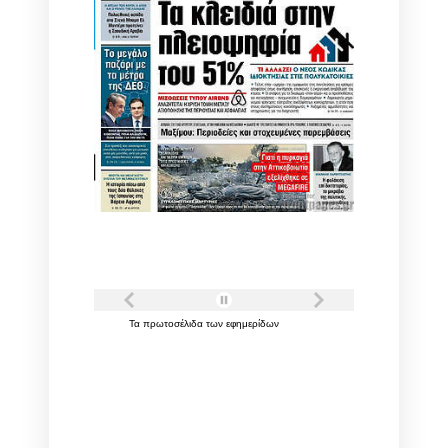
Τα
πρωτοσέλιδα
των
εφημερίδων