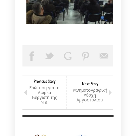
Previous Story
Next Story
Ερώτηση για τη
Κινηματογραφική
Δωρεά
Λέσχη
Βεργωτή της
Αργοστολίου
Ν.Δ.