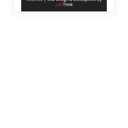
.
Life
Think