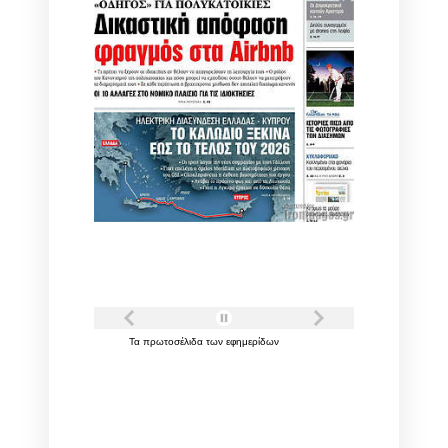
Τα
πρωτοσέλιδα
των
εφημερίδων