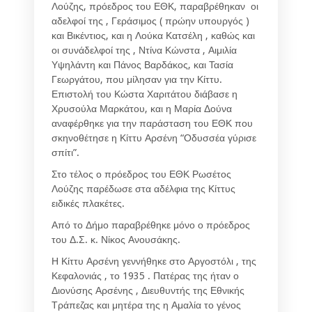
Λούζης, πρόεδρος του ΕΘΚ, παραβρέθηκαν οι
αδελφοί της , Γεράσιμος ( πρώην υπουργός )
και Βικέντιος, και η Λούκα Κατσέλη , καθώς και
οι συνάδελφοί της , Ντίνα Κώνστα , Αιμιλία
Υψηλάντη και Πάνος Βαρδάκος, και Τασία
Γεωργάτου, που μίλησαν για την Κίττυ.
Επιστολή του Κώστα Χαριτάτου διάβασε η
Χρυσούλα Μαρκάτου, και η Μαρία Δούνα
αναφέρθηκε για την παράσταση του ΕΘΚ που
σκηνοθέτησε η Κίττυ Αρσένη “Οδυσσέα γύρισε
σπίτι”.
Στο τέλος ο πρόεδρος του ΕΘΚ Ρωσέτος
Λούζης παρέδωσε στα αδέλφια της Κίττυς
ειδικές πλακέτες.
Από το Δήμο παραβρέθηκε μόνο ο πρόεδρος
του Δ.Σ. κ. Νίκος Ανουσάκης.
Η Κίττυ Αρσένη γεννήθηκε στο Αργοστόλι , της
Κεφαλονιάς , το 1935 . Πατέρας της ήταν ο
Διονύσης Αρσένης , Διευθυντής της Εθνικής
Τράπεζας και μητέρα της η Αμαλία το γένος