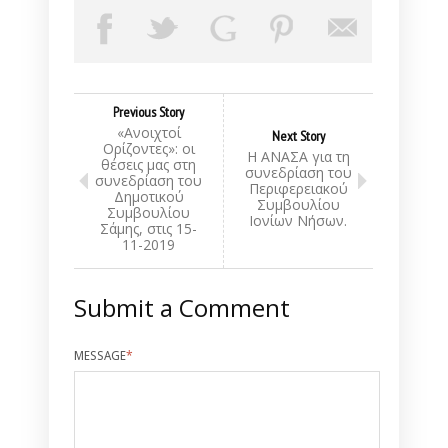
Previous Story
«Ανοιχτοί
Next Story
Ορίζοντες»: οι
Η ΑΝΑΣΑ για τη
θέσεις μας στη
συνεδρίαση του
συνεδρίαση του
Περιφερειακού
Δημοτικού
Συμβουλίου
Συμβουλίου
Ιονίων Νήσων.
Σάμης, στις 15-
11-2019
Submit a Comment
MESSAGE
*