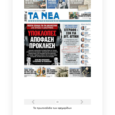
Τα
πρωτοσέλιδα
των
εφημερίδων