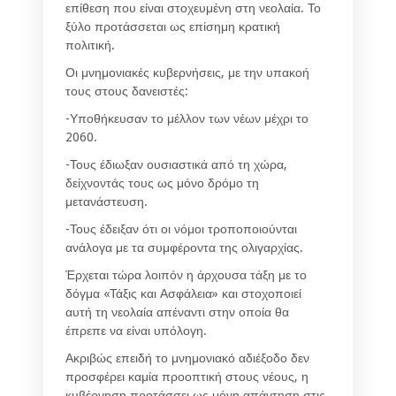
επίθεση που είναι στοχευμένη στη νεολαία. Το
ξύλο προτάσσεται ως επίσημη κρατική
πολιτική.
Οι μνημονιακές κυβερνήσεις, με την υπακοή
τους στους δανειστές:
-Υποθήκευσαν το μέλλον των νέων μέχρι το
2060.
-Τους έδιωξαν ουσιαστικά από τη χώρα,
δείχνοντάς τους ως μόνο δρόμο τη
μετανάστευση.
-Τους έδειξαν ότι οι νόμοι τροποποιούνται
ανάλογα με τα συμφέροντα της ολιγαρχίας.
Έρχεται τώρα λοιπόν η άρχουσα τάξη με το
δόγμα «Τάξις και Ασφάλεια» και στοχοποιεί
αυτή τη νεολαία απέναντι στην οποία θα
έπρεπε να είναι υπόλογη.
Ακριβώς επειδή το μνημονιακό αδιέξοδο δεν
προσφέρει καμία προοπτική στους νέους, η
κυβέρνηση προτάσσει ως μόνη απάντηση στις