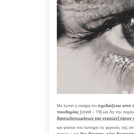
Με λυπεί η σκέψη ότι
σχεδιάζεται από
πανδημίας
[covid – 19] και δη την περ
διασωληνωμένων και νεκρών] έχουν 
και γίνεται πιο λυπηρό το γεγονός της
αυτών – και
δεν δύναται, ούτε δικαιού