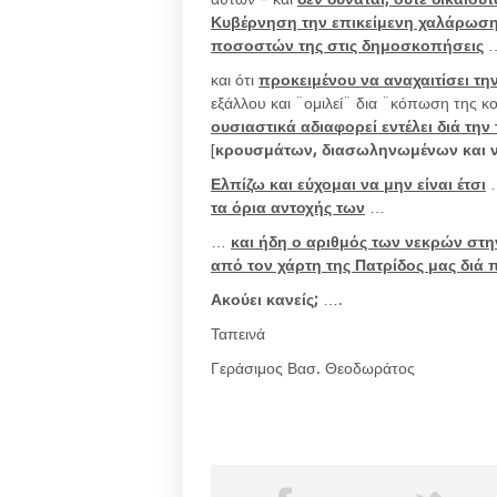
Κυβέρνηση την επικείμενη χαλάρωση
ποσοστών της στις δημοσκοπήσεις
και ότι
προκειμένου να αναχαιτίσει τ
εξάλλου και ¨ομιλεί¨ δια ¨κόπωση της κο
ουσιαστικά αδιαφορεί εντέλει διά τη
[
κρουσμάτων, διασωληνωμένων και 
Ελπίζω και εύχομαι να μην είναι έτσι
…
τα όρια αντοχής των
…
…
και ήδη ο αριθμός των νεκρών στη
από τον χάρτη της Πατρίδος μας διά 
Ακούει κανείς;
….
Ταπεινά
Γεράσιμος Βασ. Θεοδωράτος