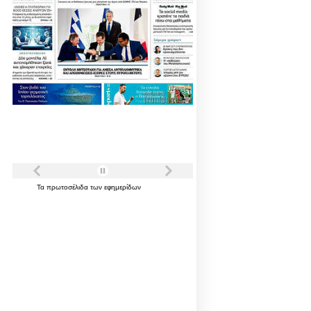
Τα
πρωτοσέλιδα
των
εφημερίδων