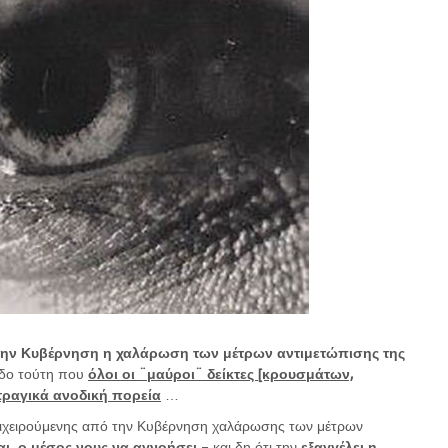
 την Κυβέρνηση η χαλάρωση των μέτρων αντιμετώπισης της
ίοδο τούτη που
όλοι οι ¨μαύροι¨ δείκτες [κρουσμάτων,
τραγικά ανοδική πορεία
…
 επιχειρούμενης από την Κυβέρνηση χαλάρωσης των μέτρων
ται, ο μέσος νους να αγνοήσει
– και δη ότι την
εξαγγέλει η