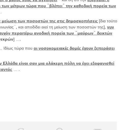
 των μέτρων τώρα που ¨βλέπει¨ την καθοδική πορεία των
…
ην μείωση των ποσοστών της στις δημοσκοπήσεις
[δια τούτο
ινωνίας¨, και αποδίδει εκεί τη μείωση των ποσοστών της],
νυν
ν τυχόν περαιτέρω ανοδική πορεία των ¨μαύρων¨ δεικτών
νεκρών
] ….
 Ιδίως τώρα που
οι νοσοκομειακές δομές έχουν ξεπεράσει
ν Ελλάδα είναι σαν μια ολάκερη πόλη να έχει εξαφανισθεί
παντός
… .