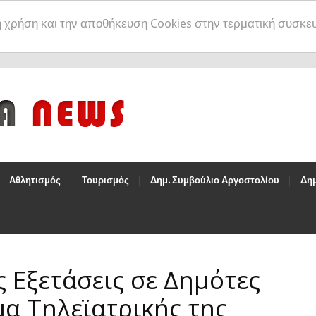
η χρήση και την αποθήκευση Cookies στην τερματική συσκε
Αθλητισμός
Τουρισμός
Δημ. Συμβούλιο Αργοστολίου
Δημ
ς Εξετάσεις σε Δημότες
α Τηλεϊατρικής της