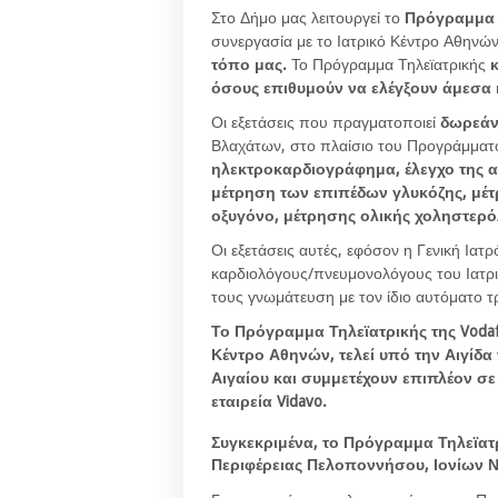
Στο Δήμο μας λειτουργεί το
Πρόγραμμα 
συνεργασία με το Ιατρικό Κέντρο Αθηνών
τόπο μας.
Το Πρόγραμμα Τηλεϊατρικής
κ
όσους επιθυμούν να ελέγξουν άμεσα κ
Οι εξετάσεις που πραγματοποιεί
δωρεά
Βλαχάτων, στο πλαίσιο του Προγράμματο
ηλεκτροκαρδιογράφημα, έλεγχο της α
μέτρηση των επιπέδων γλυκόζης, μέτ
οξυγόνο, μέτρησης ολικής χοληστερόλ
Οι εξετάσεις αυτές, εφόσον η Γενική Ιατ
καρδιολόγους/πνευμονολόγους του Ιατρι
τους γνωμάτευση με τον ίδιο αυτόματο 
Το Πρόγραμμα Τηλεϊατρικής της
Voda
Κέντρο Αθηνών, τελεί υπό την Αιγίδα 
Αιγαίου και συμμετέχουν επιπλέον σε
εταιρεία
Vidavo
.
Συγκεκριμένα, το Πρόγραμμα Τηλεϊατρ
Περιφέρειας Πελοποννήσου, Ιονίων 