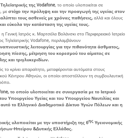
Τηλεϊατρικής της
Vodafone
, το οποίο υλοποιείται σε
, με
στόχο την πρόληψη και την προαγωγή της υγείας στον
αλύπτει τους ασθενείς με χρόνιες παθήσεις,
αλλά και όλους
αι εύκολα την κατάσταση της υγείας τους.
ν
η Γενική Ιατρός κ. Μαρτσέλα Βολάνσκι στο Περιφερειακό Ιατρείο
ς Τηλεϊατρικής Vodafone, περιλαμβάνουν
ναπνευστικής λειτουργίας για την πιθανότητα άσθματος,
ρηση πίεσης, μέτρηση του κορεσμού του αίματος σε
ης και τριγλυκεριδίων.
ρός το κρίνει απαραίτητο, μεταφέρονται αυτόματα στους
κού Κέντρου Αθηνών, οι οποίοι αποστέλλουν τη συμβουλευτική
τρόπο.
fone
, το οποίο υλοποιείται σε συνεργασία με το Ιατρικό
του Υπουργείου Υγείας και του Υπουργείου Ναυτιλίας και
 αυτό το Ελληνικό Διαδημοτικό Δίκτυο Υγιών Πόλεων και η
ης
ικής υλοποιείται με την υποστήριξη της 6
Υγειονομικής
Νήσων-Ηπείρου &Δυτικής Ελλάδας.