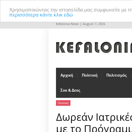
Χρησιμοποιώντας την ιστοσελίδα μας συμφωνείτε με τ
περισσότερα κάντε κλικ εδώ
Kefalonia News | August 7, 2026
Αρχική
Πολιτική
Πολιτισμός
Σοκ & Δεος
Πολιτική
Δωρεάν Ιατρικέ
με το Πρόγραμμ