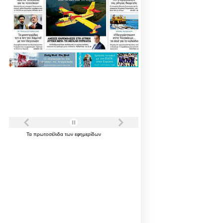
Τα
πρωτοσέλιδα
των
εφημερίδων