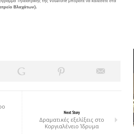
όγραμμα Τηλεϊατρικής της Vodafone μπορείτε να καλέσετε στα
ατρείο Βλαχάτων).
ρο
Next Story
Δραματικές εξελίξεις στο
Κοργιαλένειο Ίδρυμα