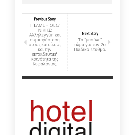
Previous Story
Γ΄ ΕΛΜΕ – ΘΕΣ/
ΝΙΚΗΣ:
Next Story
Αλληλεγγύη και
συμπαράσταση
Τα “μασάνε”
στους κατοίκους
τώρα για τον 2ο
και την
Παιδικό Σταθμό.
εκπαιδευτική
κοινότητα της
Κεφαλονιάς.