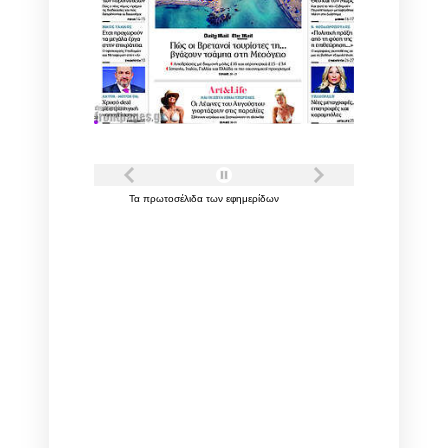
Τα
πρωτοσέλιδα
των
εφημερίδων