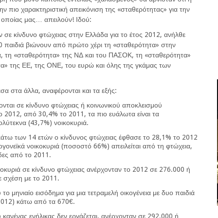
ν πιο χαρακτηριστική απεικόνιση της «σταθερότητας» για την
ς οποίας μας… απειλούν! Ιδού:
 σε κίνδυνο φτώχειας στην Ελλάδα για το έτος 2012, ανήλθε
00 παιδιά βιώνουν από πρώτο χέρι τη «σταθερότητα» στην
ά, τη «σταθερότητα» της ΝΔ και του ΠΑΣΟΚ, τη «σταθερότητα»
τα» της ΕΕ, της ΟΝΕ, του ευρώ και όλης της γκάμας των
σα στα άλλα, αναφέρονται και τα εξής:
ονται σε κίνδυνο φτώχειας ή κοινωνικού αποκλεισμού
 2012, από 30,4% το 2011, τα πιο ευάλωτα είναι τα
ολύτεκνα (43,7%) νοικοκυριά.
 κάτω των 14 ετών ο κίνδυνος φτώχειας έφθασε το 28,1% το 2012
γονεϊκά νοικοκυριά (ποσοστό 66%) απειλείται από τη φτώχεια,
δες από το 2011.
οκυριά σε κίνδυνο φτώχειας ανέρχονταν το 2012 σε 276.000 ή
 σχέση με το 2011.
 το μηνιαίο εισόδημα για μια τετραμελή οικογένεια με δυο παιδιά
2012) κάτω από τα 670€.
 κανένας ενήλικας δεν εργάζεται, ανέρχονταν σε 292.000 ή