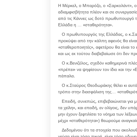
Η Μέρκελ
, ο Μπαρόζο, ο «Σαρκολάντ», ο 
αδιαμφισβήτητα πλέον και σε συνεργασία
από τις Κάννες ως δοτό πρωθυπουργό τη
Ελλάδα η … «σταθερότητα».
Ο πρωθυπουργός
της Ελλάδας, ο κ.Σα
προκύψει από την κάλπη αφενός θα είναι 
«σταθεροποιητές», αφετέρου θα είναι το
και ως εκ τούτου διαβεβαίωσε ότι δεν π
Ο κ.Βενιζέλος
, σχεδόν καθημερινά πλέο
«πρέπει» να ψηφίσουν τον ίδιο και την «
πάπαλα.
Ο κ.Σταύρος Θεοδωράκης
θέλει κι αυτ
τρόπο στην διασφάλιση της… «σταθερότ
Επειδή,
συνεπώς, επιβεβαιώνεται για μι
τα χείλη
», και επειδή, εν ολίγοις, δεν 
μην έχουν ξεφτιλίσει το νόημα των λέξε
μέχρι
«σταθερότητα»)
θεωρούμε αναγκαί
Δεδομένου
ότι τα στοιχεία που ακολου
γεύση είναι τόσο πικρή, είναι τόσο οδυ