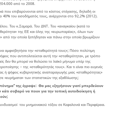
 204.000 από το 2008.
ριά που επιβαρύνονται από το κόστος στέγασης, δηλαδή οι
ο 40% του εισοδήματός τους, ανέρχονται στο 92,2% (2012).
ζέλου. Του κ.Σαμαρά. Του ΔΝΤ. Του «αναγκαίου (κατά το
ταθερότητα» της ΕΕ και όλης της «ευρωπαρέας», όλων των
α» από την οποία ξεπήδησαν και πάνω στην οποία βρωμίζουν
 να αμφισβητήσει την «σταθερότητά τους»; Πόσο πολύτιμη
 ψήφος που αντιπολιτεύεται αυτή την «σταθερότητα», με τρόπο
είς δεν θα μπορεί να θολώσει το λαϊκό μήνυμα υπέρ της
οποίησης – της «σταθερότητάς τους». Και τι είναι πιο ευγενές
μας ή ψήφος κυβερνητικής αναπαραγωγής μιας «σταθερότητας»
 σε «ευρήματα» των στατιστικών της εξαθλίωσης;
“πόνημα” της έγραψε: Θα μας εξηγήσουν γιατί μπερδεύουν
ν κάτι σοβαρό να πουν για την τοπική αυτοδιοίκηση ή
λούν;
συνδυασμοί του μνημονιακού τόξου σε Κεφαλονιά και Περιφέρεια.