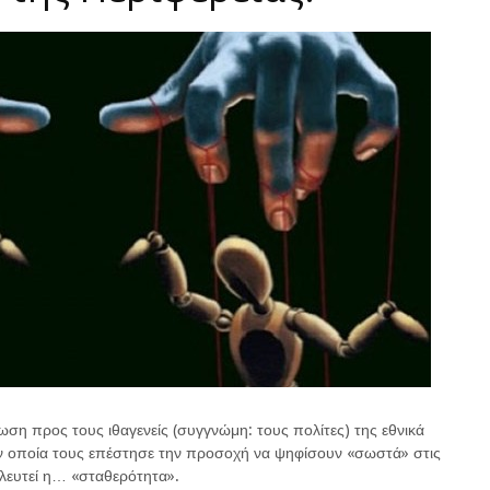
ση προς τους ιθαγενείς (συγγνώμη: τους πολίτες) της εθνικά
την οποία τους επέστησε την προσοχή να ψηφίσουν «σωστά» στις
αλευτεί η… «σταθερότητα».