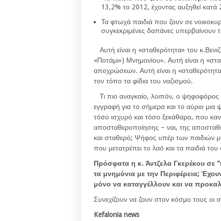
13,2% το 2012, έχοντας αυξηθεί κατά
Τα φτωχά παιδιά που ζουν σε νοικοκυ
συγκεκριμένες δαπάνες υπερβαίνουν τ
Αυτή
είναι η «σταθερότητα» του κ.Βενι
«Ποτάμι») Μνημονίου». Αυτή είναι η «σ
αποχρώσεων. Αυτή είναι η «σταθερότητ
τον τόπο τα φίδια του ναζισμού.
Τι πιο αναγκαίο
, λοιπόν, ο ψηφοφόρος
εγγραφή για το σήμερα και το αύριο μια
τόσο ισχυρό και τόσο ξεκάθαρο, που καν
αποσταθεροποίησης – ναι, της αποσταθερ
και σταθερό; Ψήφος υπέρ των παιδιών 
που μετατρέπει το λαό και τα παιδιά του
Πρόσφατα η κ. Άντζελα Γκερέκου σε 
τα μνημόνια με την Περιφέρεια; Έχου
μόνο να καταγγέλλουν και να προκα
Συνεχίζουν να ζουν στον κόσμο τους οι 
Kefalonia news