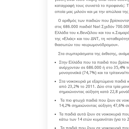
καταγραφή τους συνιστά το προφανές: Τη
οποία μας μιλούν και με την απώλεια τη
O
αριθμός των παιδιών
που βρίσκονταν
στις 686.000 παιδιά! Ναι! Σχεδόν 700.0
Ελλάδα του κ.Βενιζέλου και του κ.Σαμαρ
της «Ελιάς» και του ΔΝΤ, τη «σταθερότη
θιασωτών του «ευρωμονόδρομου».
Στα συμπεράσματα
της έκθεσης, ανάμε
Στην Ελλάδα που τα παιδιά που βρίσκ
ανέρχονταν σε 686.000 ή στο 35,4% το
μονογονεϊκά (74,7%) και τα τρίτεκνα/π
Στα νοικοκυριά με εξαρτώμενα παιδιά
από 23,2% το 2011. Δύο στα τρία μονο
σημειώνοντας αύξηση κατά 22,8 μονά
Τα πιο φτωχά παιδιά που ζουν σε νοικ
14,2% σημειώνοντας αύξηση 47,6% σε
Τα παιδιά αυτά ζουν σε νοικοκυριά που
κάτω των 14 ετών κυμαινόταν (για το 
Τα παιδιά που ζουν σε νοικοκυριά που