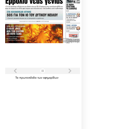
Τα
πρωτοσέλιδα
των
εφημερίδων