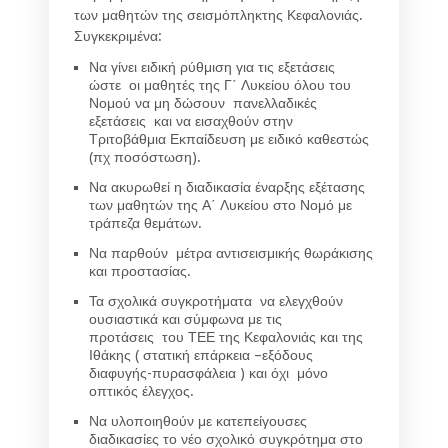
των μαθητών της σεισμόπληκτης Κεφαλονιάς.
Συγκεκριμένα:
Να γίνει ειδική ρύθμιση για τις εξετάσεις
ώστε οι μαθητές της Γ΄ Λυκείου όλου του
Νομού να μη δώσουν πανελλαδικές
εξετάσεις και να εισαχθούν στην
Τριτοβάθμια Εκπαίδευση με ειδικό καθεστώς
(πχ ποσόστωση).
Να ακυρωθεί η διαδικασία έναρξης εξέτασης
των μαθητών της Α΄ Λυκείου στο Νομό με
τράπεζα θεμάτων.
Να παρθούν μέτρα αντισεισμικής θωράκισης
και προστασίας.
Τα σχολικά συγκροτήματα να ελεγχθούν
ουσιαστικά και σύμφωνα με τις
προτάσεις του ΤΕΕ της Κεφαλονιάς και της
Ιθάκης ( στατική επάρκεια –εξόδους
διαφυγής-πυρασφάλεια ) και όχι μόνο
οπτικός έλεγχος.
Να υλοποιηθούν με κατεπείγουσες
διαδικασίες το νέο σχολικό συγκρότημα στο