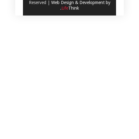
Reserved |
Web Design & Development by
.
Life
Think