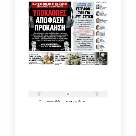
Τα
πρωτοσέλιδα
των
εφημερίδων