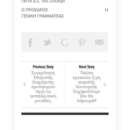
Για το Δ.Σ. του Συλλόγο
Ο ΠΡΟΕΔΡΟΣ Η
ΓΕΝΙΚΗ ΓΡΑΜΜΑΤΕΑΣ
Previous Story
Next Story
Συγκρότηση
Παύση
Επιτροπής
εργασιών ή μη
διαχείρισης
ασφαλής
προσφορών
λειτουργία;
προς τις
Ευχαριστούμε
εκπαιδευτικές
δεν θα
μονάδες.
πάρουμε!!!