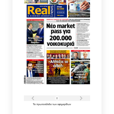
Τα
πρωτοσέλιδα
των
εφημερίδων